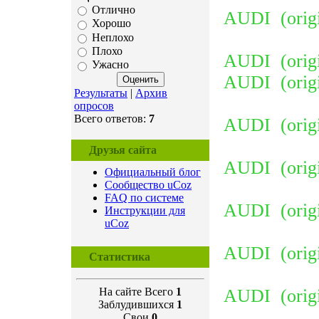
Отлично
AUDI (origi
Хорошо
Неплохо
Плохо
AUDI (origi
Ужасно
AUDI (origi
Результаты
|
Архив
опросов
Всего ответов:
7
AUDI (origin
Друзья сайта
AUDI (origi
Официальный блог
Сообщество uCoz
FAQ по системе
AUDI (origi
Инструкции для
uCoz
AUDI (orig
Статистика
На сайте Всего
1
AUDI (origi
Заблудившихся
1
Свои
0